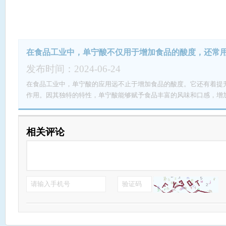
在食品工业中，单宁酸不仅用于增加食品的酸度，还常
和保存性
发布时间：2024-06-24
在食品工业中，单宁酸的应用远不止于增加食品的酸度。它还有着提
作用。因其独特的特性，单宁酸能够赋予食品丰富的风味和口感，增
优秀的抗氧化性能，可以有效延缓食品的氧化过程，延长食品的保质
持新鲜。在制作葡萄酒、巧克力等食品时，单宁酸更是不可或缺的要
因此，在食品工业中，单宁酸被广泛运用，成为众多食品制造商不可
相关评论
现在调味上，更是为食品注入了品质与口感的保障，使得食品更加美