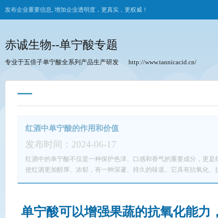
发布企业重要信息, 增加企业透明度，更真实，更权威！
赤诚生物--单宁酸专题
专业于五倍子单宁酸全系列产品生产研发
http://www.tannicacid.cn/
红酒中单宁酸的作用和价值
发布时间：2024-06-17
红酒中的单宁酸不仅是一种保护色泽、口感和香气的重要成分，更是
使红酒更加醇厚、浓郁，有一种深邃、持久的味道。它具有抗氧化、
脏健康，延缓衰老，预防疾病。单宁酸也能与蛋白质结合，促进口感
丰富。在饮用红酒时，单宁酸会与口中的蛋白质结合，产生一种柔和
此外，单宁酸还有利于食物的消化吸收，提高餐后的舒适感。因此，
单宁酸可以增强果蔬的抗氧化能力
红酒中一种珍贵而重要的成分，赋予红酒健康的灵性和丰富的味蕾体